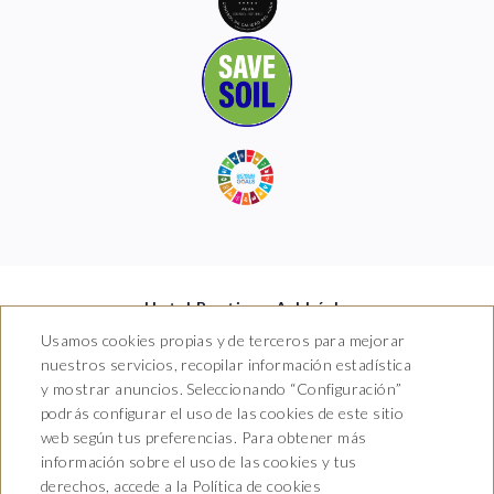
Hotel Boutique Arkhé de
Pals
Usamos cookies propias y de terceros para mejorar
nuestros servicios, recopilar información estadística
Carrer del Raval 5, 17256 Pals,
y mostrar anuncios. Seleccionando “Configuración”
Girona
T. 681 035 739
podrás configurar el uso de las cookies de este sitio
info@arkhedepals.com
web según tus preferencias. Para obtener más
HG-004972
información sobre el uso de las cookies y tus
derechos, accede a la Política de cookies