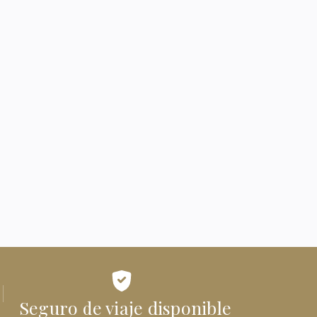
ABITACIONES Y PERSONAS
ÓDIGO PROMOCIONAL
RESERVAR
8 agosto, 2026
9 agosto, 2026
Seguro de viaje disponible