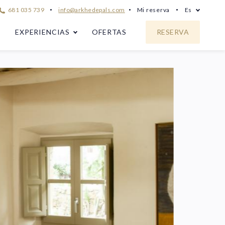
681 035 739
info@arkhedepals.com
Mi reserva
Es
S
EXPERIENCIAS
OFERTAS
RESERVA