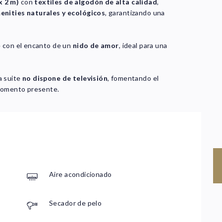
x 2 m)
con
textiles de algodón de alta calidad
,
enities naturales y ecológicos
, garantizando una
e con el encanto de un
nido de amor
, ideal para una
la suite
no dispone de televisión
, fomentando el
 momento presente.
Aire acondicionado
F
Secador de pelo