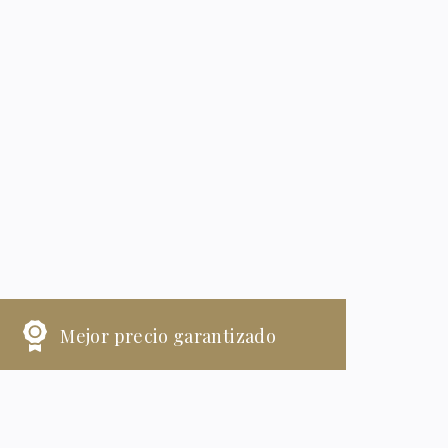
Mejor precio garantizado
ECHA ENTRADA
FECHA SALIDA
8
9
Agosto, 2026
Agosto, 2026
SÁBADO
DOMINGO