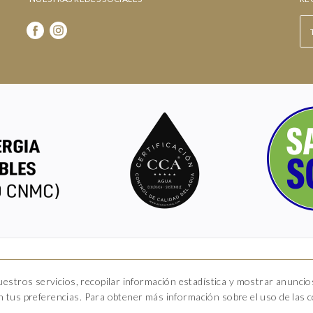
Hotel Boutique Arkhé de Pals
estros servicios, recopilar información estadística y mostrar anuncio
rrer del Raval 5, 17256 Pals, Girona
T. 681 035 739
info@arkhedepals.c
ún tus preferencias. Para obtener más información sobre el uso de las co
HG-004972