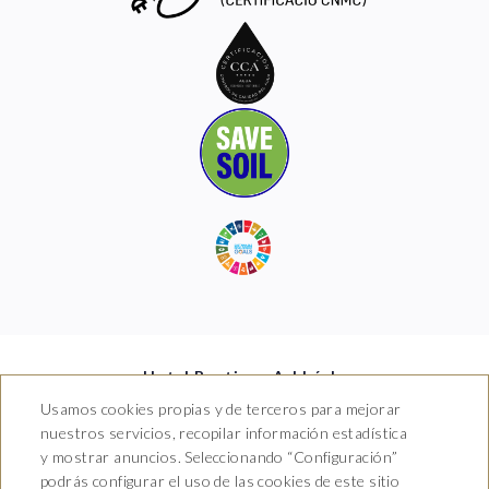
Hotel Boutique Arkhé de
Pals
Usamos cookies propias y de terceros para mejorar
nuestros servicios, recopilar información estadística
Carrer del Raval 5, 17256 Pals,
y mostrar anuncios. Seleccionando “Configuración”
Girona
T. 681 035 739
podrás configurar el uso de las cookies de este sitio