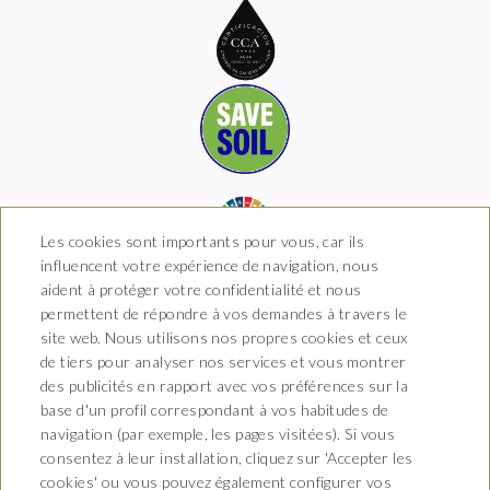
Les cookies sont importants pour vous, car ils
influencent votre expérience de navigation, nous
aident à protéger votre confidentialité et nous
permettent de répondre à vos demandes à travers le
site web. Nous utilisons nos propres cookies et ceux
Hotel Boutique Arkhé de
de tiers pour analyser nos services et vous montrer
Pals
des publicités en rapport avec vos préférences sur la
base d'un profil correspondant à vos habitudes de
Carrer del Raval 5, 17256 Pals,
navigation (par exemple, les pages visitées). Si vous
Girona
T. 681 035 739
consentez à leur installation, cliquez sur 'Accepter les
info@arkhedepals.com
cookies' ou vous pouvez également configurer vos