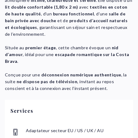
atmosphère
intime, chaleureuse et sereine
. Elle dispose d’un
lit double confortable (1,80 x 2 m)
avec
textiles en coton
de haute qualité
, d’un
bureau fonctionnel
, d’une
salle de
bain privée avec douche
et de
produits d’accueil naturels
et écologiques
, garantissant un séjour sain et respectueux
de l’environnement.
Située au
premier étage
, cette chambre évoque un
nid
d’amour
, idéal pour une
escapade romantique sur la Costa
Brava
.
Conçue pour une
déconnexion numérique authentique
, la
suite
ne dispose pas de télévision
, invitant au repos
conscient et à la connexion avec l’instant présent.
Services
Adaptateur secteur EU / US / UK / AU