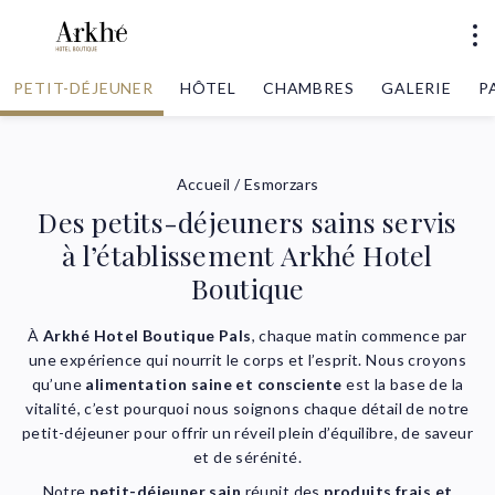
PETIT-DÉJEUNER
HÔTEL
CHAMBRES
GALERIE
P
Accueil
/
Esmorzars
Des petits-déjeuners sains servis
à l’établissement Arkhé Hotel
Boutique
À
Arkhé Hotel Boutique Pals
, chaque matin commence par
une expérience qui nourrit le corps et l’esprit. Nous croyons
qu’une
alimentation saine et consciente
est la base de la
vitalité, c’est pourquoi nous soignons chaque détail de notre
petit-déjeuner pour offrir un réveil plein d’équilibre, de saveur
et de sérénité.
Notre
petit-déjeuner sain
réunit des
produits frais et