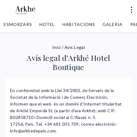
ESMORZARS
HOTEL
HABITACIONS
GALERIA
PA
Inici
/
Avís Legal
Avís legal d’Arkhé Hotel
Boutique
En conformitat amb la Llei 34/2002, de Serveis de la
Societat de la Informació i de Comerç Electrònic,
informen que el web és un domini d'Internet titularitat
de Arkhé Empordà SL (a partir d'ara Arkhé); amb CIF:
B02858710 i Domicili social al C/Raval, n. 5.
17256, Pals. Tel. +34 681 035 739; correu electrònic:
info@arkhedepals.com
.