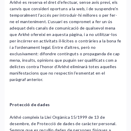
Arkhé es reserva el dret d'efectuar, sense avís previ, els
canvis que consideri oportuns a la web, i de suspendre'n
temporalment l'accés per introduir-hi millores o per fer-
ne el manteniment. L'usuari es compromet a fer un ús
adequat dels canals de comunicació de qualsevol mena
que Arkhé ofereixi en aquesta pàgina, i a no utilitzar-los
per incórrer en activitats il·lícites o contràries a la bona fe
i a l'ordenament legal. Entre d'altres, però no
exclusivament: difondre continguts o propaganda de cap
mena, insults, opinions que puguin ser qualificats com a
delictes contra l'honor d'Arkhé eliminarà totes aquelles
manifestacions que no respectin l'esmentat en el
paràgraf anterior.
Protecció de dades
Arkhé compleix la Llei Orgànica 15/1999 de 13 de
desembre, de Protecció de dades de caràcter personal.
Sempre que es recullin dades de persones físiques a