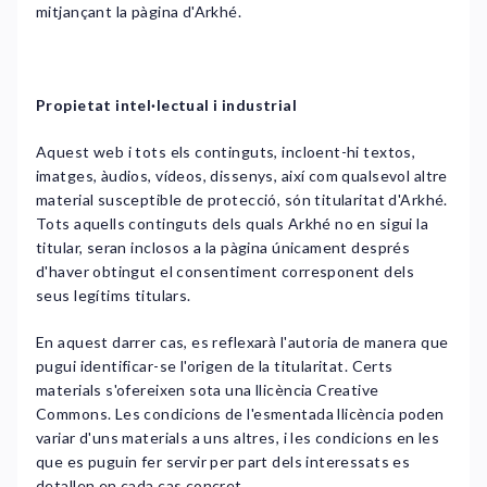
mitjançant la pàgina d'Arkhé.
Propietat intel·lectual i industrial
Aquest web i tots els continguts, incloent-hi textos,
imatges, àudios, vídeos, dissenys, així com qualsevol altre
material susceptible de protecció, són titularitat d'Arkhé.
Tots aquells continguts dels quals Arkhé no en sigui la
titular, seran inclosos a la pàgina únicament després
d'haver obtingut el consentiment corresponent dels
seus legítims titulars.
En aquest darrer cas, es reflexarà l'autoria de manera que
pugui identificar-se l'origen de la titularitat. Certs
materials s'ofereixen sota una llicència Creative
Commons. Les condicions de l'esmentada llicència poden
variar d'uns materials a uns altres, i les condicions en les
que es puguin fer servir per part dels interessats es
detallen en cada cas concret.