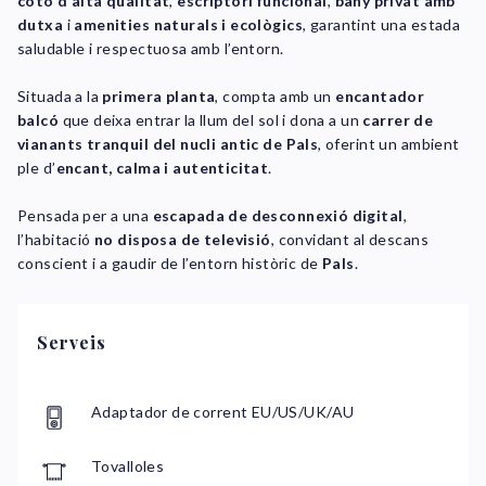
cotó d’alta qualitat
,
escriptori funcional
,
bany privat amb
dutxa
i
amenities naturals i ecològics
, garantint una estada
saludable i respectuosa amb l’entorn.
Situada a la
primera planta
, compta amb un
encantador
balcó
que deixa entrar la llum del sol i dona a un
carrer de
vianants tranquil del nucli antic de Pals
, oferint un ambient
ple d’
encant, calma i autenticitat
.
Pensada per a una
escapada de desconnexió digital
,
l’habitació
no disposa de televisió
, convidant al descans
conscient i a gaudir de l’entorn històric de
Pals
.
Serveis
Adaptador de corrent EU/US/UK/AU
Tovalloles