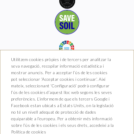
Utilitzem cookies pròpies i de tercers per analitzar la
seva navegació, recopilar informació estadística i
mostrar anuncis. Per a acceptar l’ús de les cookies
pot seleccionar ‘Acceptar cookies i continuar’. Així
Hotel Boutique Arkhé de
mateix, seleccionant ‘Configuració’ podrà configurar
Pals
l’ús de les cookies d’aquest lloc web segons les seves
preferències. L’informem de que els tercers Google i
Carrer del Raval 5, 17256 Pals,
Facebook estan ubicats a Estats Units, on la legislació
Girona
T. 681 035 739
no té un nivell adequat de protecció de dades
info@arkhedepals.com
equiparable a l’europeu. Per a obtenir més informació
HG-004972
sobre l’ús de les cookies i els seus drets, accedeixi a la
Política de cookies