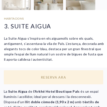
HABITACIONS
3. SUITE AIGUA
La Suite Aigua s’inspira en els aiguamolls sobre els quals,
antigament, s’assentava la vila de Pals. L’estança, decorada amb
elegants tocs de color blau, destaca per un gran finestral que
omple l’espai de llum natural i un sostre de bigues de fusta que
li aporta calidesa i autenticitat.
RESERVA ARA
La
Suite Aigua
de
l’Arkhé Hotel Boutique Pals
és un espai
lluminós i acollidor, ideal per al descans i la desconnexió.
Disposa d’un
llit doble còmode (1,90 x 2 m)
amb
tèxtils de