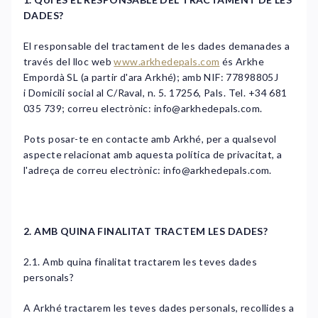
DADES?
El responsable del tractament de les dades demanades a
través del lloc web
www.arkhedepals.com
és Arkhe
Empordà SL (a partir d'ara Arkhé); amb NIF: 77898805J
i Domicili social al C/Raval, n. 5. 17256, Pals. Tel. +34 681
035 739; correu electrònic:
info@arkhedepals.com
.
Pots posar-te en contacte amb Arkhé, per a qualsevol
aspecte relacionat amb aquesta política de privacitat, a
l'adreça de correu electrònic:
info@arkhedepals.com
.
​
2. AMB QUINA FINALITAT TRACTEM LES DADES?
2.1. Amb quina finalitat tractarem les teves dades
personals?
A Arkhé tractarem les teves dades personals, recollides a