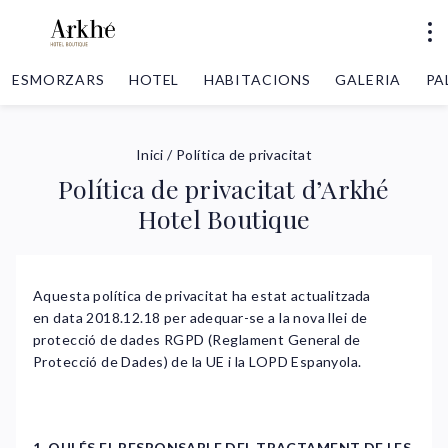
ESMORZARS
HOTEL
HABITACIONS
GALERIA
PA
Inici
/
Política de privacitat
Política de privacitat d’Arkhé
Hotel Boutique
Aquesta política de privacitat ha estat actualitzada
en data 2018.12.18 per adequar-se a la nova llei de
protecció de dades RGPD (Reglament General de
Protecció de Dades) de la UE i la LOPD Espanyola.
1. QUI ÉS EL RESPONSABLE DEL TRACTAMENT DE LES