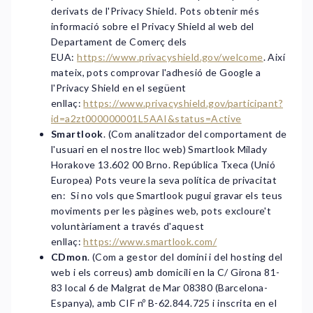
derivats de l'Privacy Shield. Pots obtenir més
informació sobre el Privacy Shield al web del
Departament de Comerç dels
EUA:
https://www.privacyshield.gov/welcome
. Així
mateix, pots comprovar l'adhesió de Google a
l'Privacy Shield en el següent
enllaç:
https://www.privacyshield.gov/participant?
id=a2zt000000001L5AAI&status=Active
Smartlook
. (Com analitzador del comportament de
l'usuari en el nostre lloc web) Smartlook Milady
Horakove 13.602 00 Brno. República Txeca (Unió
Europea) Pots veure la seva política de privacitat
en: Si no vols que Smartlook pugui gravar els teus
moviments per les pàgines web, pots excloure't
voluntàriament a través d'aquest
enllaç:
https://www.smartlook.com/
CDmon
. (Com a gestor del domini i del hosting del
web i els correus) amb domicili en la C/ Girona 81-
83 local 6 de Malgrat de Mar 08380 (Barcelona-
Espanya), amb CIF nº B-62.844.725 i inscrita en el