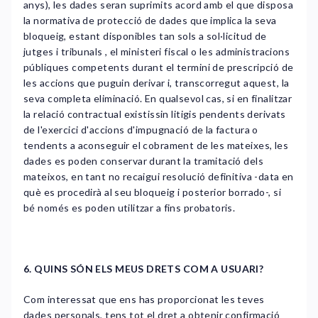
anys), les dades seran suprimits acord amb el que disposa
la normativa de protecció de dades que implica la seva
bloqueig, estant disponibles tan sols a sol·licitud de
jutges i tribunals , el ministeri fiscal o les administracions
públiques competents durant el termini de prescripció de
les accions que puguin derivar i, transcorregut aquest, la
seva completa eliminació. En qualsevol cas, si en finalitzar
la relació contractual existissin litigis pendents derivats
de l'exercici d'accions d'impugnació de la factura o
tendents a aconseguir el cobrament de les mateixes, les
dades es poden conservar durant la tramitació dels
mateixos, en tant no recaigui resolució definitiva -data en
què es procedirà al seu bloqueig i posterior borrado-, si
bé només es poden utilitzar a fins probatoris.
6. QUINS SÓN ELS MEUS DRETS COM A USUARI?
Com interessat que ens has proporcionat les teves
dades personals, tens tot el dret a obtenir confirmació