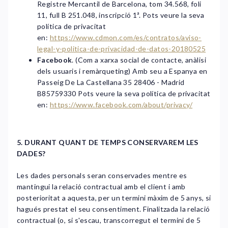
Registre Mercantil de Barcelona, ​​tom 34.568, foli
11, full B 251.048, inscripció 1ª. Pots veure la seva
política de privacitat
en:
https://www.cdmon.com/es/contratos/aviso-
legal-y-politica-de-privacidad-de-datos-20180525
Facebook
. (Com a xarxa social de contacte, anàlisi
dels usuaris i remàrqueting) Amb seu a Espanya en
Passeig De La Castellana 35 28406 - Madrid
B85759330 Pots veure la seva política de privacitat
en:
https://www.facebook.com/about/privacy/
5. DURANT QUANT DE TEMPS CONSERVAREM LES
DADES?
Les dades personals seran conservades mentre es
mantingui la relació contractual amb el client i amb
posterioritat a aquesta, per un termini màxim de 5 anys, si
hagués prestat el seu consentiment. Finalitzada la relació
contractual (o, si s'escau, transcorregut el termini de 5