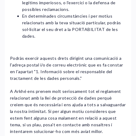
legítims imperiosos, o l'exercici o la defensa de
possibles reclamacions.
En determinades circumstàncies i per motius
relacionats amb la teva situació particular, podràs
sol·licitar el seu dret a la PORTABILITAT de les
dades.
Podràs exercir aquests drets dirigint una comunicació a
l'adreça postal i/o de correu electrònic que es fa constar
en l'apartat "1. Informació sobre el responsable del
tractament de les dades personals."
A Arkhé ens prenem molt seriosament tot el reglament
relacionat amb la llei de protecció de dades perquè
creiem que és necessària i ens ajuda a tots a salvaguardar
la nostra intimitat. Si per algun motiu consideres que
estem fent alguna cosa malament en relació a aquest
tema, si us plau, posa't en contacte amb nosaltres i
intentarem solucionar-ho com més aviat millor.