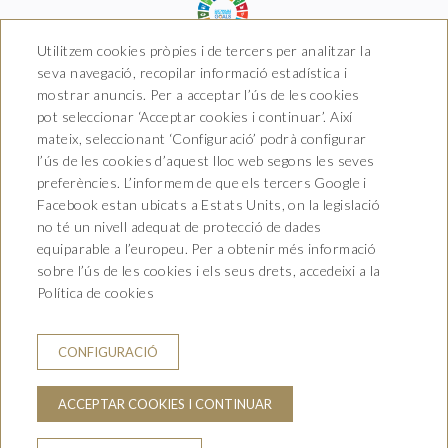
Utilitzem cookies pròpies i de tercers per analitzar la
seva navegació, recopilar informació estadística i
mostrar anuncis. Per a acceptar l’ús de les cookies
pot seleccionar ‘Acceptar cookies i continuar’. Així
Hotel Boutique Arkhé de
mateix, seleccionant ‘Configuració’ podrà configurar
Pals
l’ús de les cookies d’aquest lloc web segons les seves
preferències. L’informem de que els tercers Google i
Carrer del Raval 5, 17256 Pals,
Facebook estan ubicats a Estats Units, on la legislació
Girona
T. 681 035 739
no té un nivell adequat de protecció de dades
info@arkhedepals.com
equiparable a l’europeu. Per a obtenir més informació
HG-004972
sobre l’ús de les cookies i els seus drets, accedeixi a la
Política de cookies
CONTACTE
CONDICIONS DE RESERVA
AVÍS LEGAL
CONFIGURACIÓ
POLÍTICA DE PRIVACITAT
POLITICA DE COOKIES
ACCEPTAR COOKIES I CONTINUAR
LA MEVA RESERVA