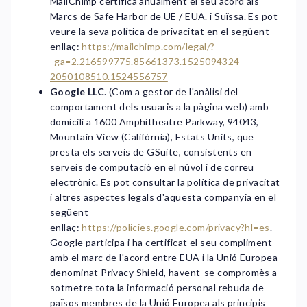
MailChimp certifica anualment el seu acord als
Marcs de Safe Harbor de UE / EUA. i Suïssa. Es pot
veure la seva política de privacitat en el següent
enllaç:
https://mailchimp.com/legal/?
_ga=2.216599775.85661373.1525094324-
2050108510.1524556757
Google LLC
. (Com a gestor de l'anàlisi del
comportament dels usuaris a la pàgina web) amb
domicili a 1600 Amphitheatre Parkway, 94043,
Mountain View (Califòrnia), Estats Units, que
presta els serveis de GSuite, consistents en
serveis de computació en el núvol i de correu
electrònic. Es pot consultar la política de privacitat
i altres aspectes legals d'aquesta companyia en el
següent
enllaç:
https://policies.google.com/privacy?hl=es
.
Google participa i ha certificat el seu compliment
amb el marc de l'acord entre EUA i la Unió Europea
denominat Privacy Shield, havent-se compromès a
sotmetre tota la informació personal rebuda de
països membres de la Unió Europea als principis