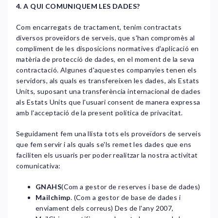
4. A QUI COMUNIQUEM LES DADES?
Com encarregats de tractament, tenim contractats
diversos proveïdors de serveis, que s'han compromès al
compliment de les disposicions normatives d'aplicació en
matèria de protecció de dades, en el moment de la seva
contractació. Algunes d'aquestes companyies tenen els
servidors, als quals es transfereixen les dades, als Estats
Units, suposant una transferència internacional de dades
als Estats Units que l'usuari consent de manera expressa
amb l'acceptació de la present política de privacitat.
Seguidament fem una llista tots els proveïdors de serveis
que fem servir i als quals se'ls remet les dades que ens
faciliten els usuaris per poder realitzar la nostra activitat
comunicativa:​
GNAHS
(Com a gestor de reserves i base de dades)
Mailchimp
. (Com a gestor de base de dades i
enviament dels correus) Des de l'any 2007,