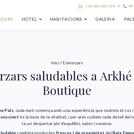
681
+34 681 035 739
RZARS
HOTEL
HABITACIONS
GALERIA
PAL
Inici
/
Esmorzars
zars saludables a Arkhé
Boutique
e Pals
, cada matí comença amb una experiència que nodreix el cos i
conscient
és la base de la vitalitat, i per això cuidem cada detall del
te un despertar ple d’equilibri, sabor i serenor.
aludable
combina productes
frescos i de proximitat
del
Baix Emp