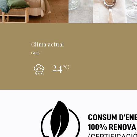
Clima actual
PALS
24
ºC