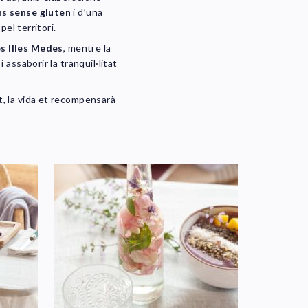
s sense gluten
i d’una
pel territori.
es Illes Medes
, mentre la
assaborir la tranquil·litat
ut, la vida et recompensarà