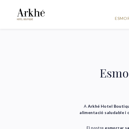
ESMO
Esmor
A
Arkhé Hotel Boutiqu
alimentació saludable i 
El nostre
esmorzar s