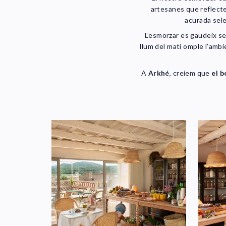
artesanes que reflecte
acurada selec
L’esmorzar es gaudeix se
llum del matí omple l’ambi
A
Arkhé
, creiem que
el b