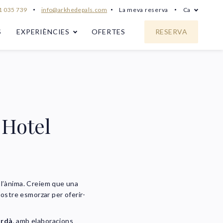
 035 739
info@arkhedepals.com
La meva reserva
Ca
S
EXPERIÈNCIES
OFERTES
RESERVA
 Hotel
 l’ànima. Creiem que una
 nostre esmorzar per oferir-
ordà
, amb elaboracions