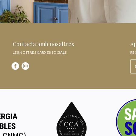
Contacta amb nosaltres
Ap
LES NOSTRES XARXES SOCIALS
RE