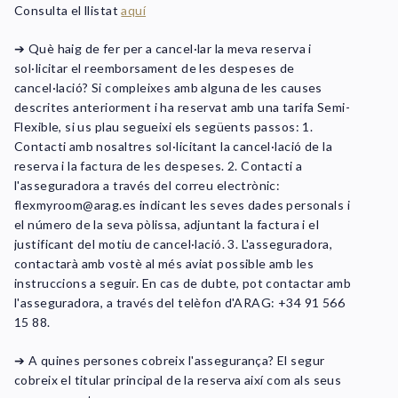
Consulta el llistat
aq
uí
➔ Què haig de fer per a cancel·lar la meva reserva i
sol·licitar el reemborsament de les despeses de
cancel·lació? Si compleixes amb alguna de les causes
descrites anteriorment i ha reservat amb una tarifa Semi-
Flexible, si us plau segueixi els següents passos: 1.
Contacti amb nosaltres sol·licitant la cancel·lació de la
reserva i la factura de les despeses. 2. Contacti a
l'asseguradora a través del correu electrònic:
flexmyroom@arag.es indicant les seves dades personals i
el número de la seva pòlissa, adjuntant la factura i el
justificant del motiu de cancel·lació. 3. L'asseguradora,
contactarà amb vostè al més aviat possible amb les
instruccions a seguir. En cas de dubte, pot contactar amb
l'asseguradora, a través del telèfon d'ARAG: +34 91 566
15 88.
➔ A quines persones cobreix l'assegurança? El segur
cobreix el titular principal de la reserva així com als seus