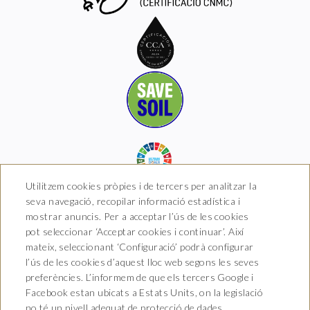
Utilitzem cookies pròpies i de tercers per analitzar la
seva navegació, recopilar informació estadística i
mostrar anuncis. Per a acceptar l’ús de les cookies
pot seleccionar ‘Acceptar cookies i continuar’. Així
Hotel Boutique Arkhé de
mateix, seleccionant ‘Configuració’ podrà configurar
Pals
l’ús de les cookies d’aquest lloc web segons les seves
preferències. L’informem de que els tercers Google i
Carrer del Raval 5, 17256 Pals,
Facebook estan ubicats a Estats Units, on la legislació
Girona
T. 681 035 739
no té un nivell adequat de protecció de dades